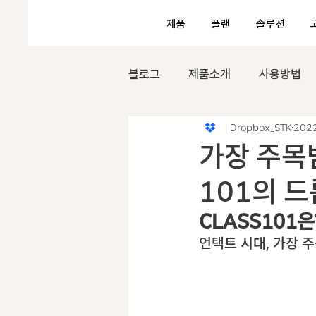
제품
플랜
솔루션
블로그
제품소개
사용방법
Dropbox_STK
202
가장 주목받
101의 
CLASS101은
언택트 시대, 가장 