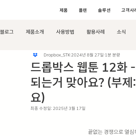
제품
플랜
솔루션
고객사
블로그
제품소개
사용방법
활용사례
소식
Dropbox_STK
2024년 8월 27일
1분 분량
드롭박스 웹툰 12화 -
되는거 맞아요? (부제
요)
최종 수정일:
2025년 3월 17일
끝없는 경쟁으로 열심