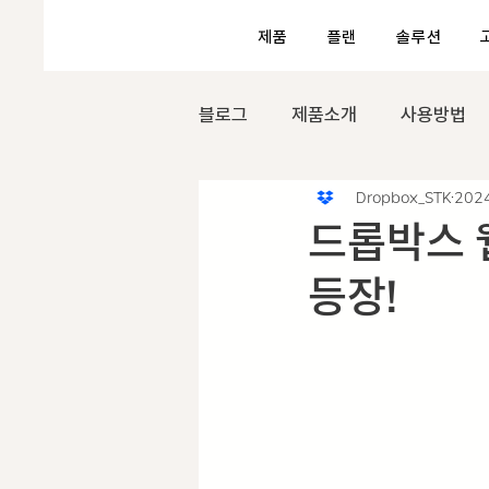
제품
플랜
솔루션
블로그
제품소개
사용방법
Dropbox_STK
202
드롭박스 웹
등장!