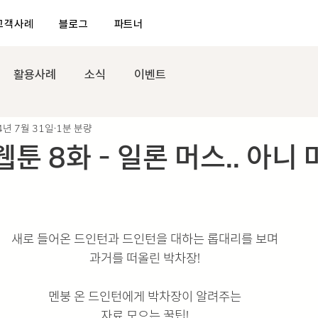
고객사례
블로그
파트너
활용사례
소식
이벤트
4년 7월 31일
1분 분량
툰 8화 - 일론 머스.. 아니
새로 들어온 드인턴과 드인턴을 대하는 롭대리를 보며
과거를 떠올린 박차장!
멘붕 온 드인턴에게 박차장이 알려주는
자료 모으는 꿀팁!