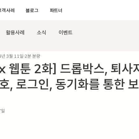
고객사례
블로그
파트너
활용사례
소식
이벤트
4년 3월 11일
2분 분량
ox 웹툰 2화] 드롭박스, 퇴
호, 로그인, 동기화를 통한 
7일